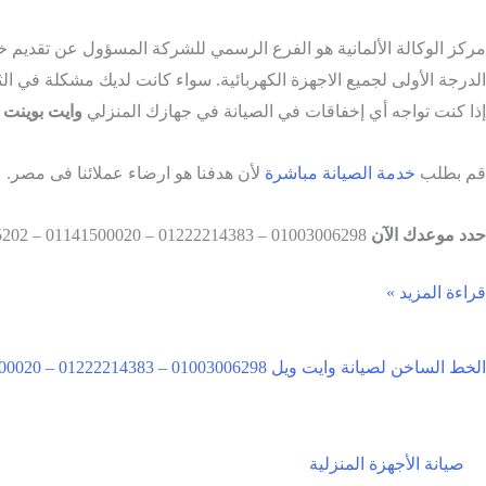
مركز الوكالة الألمانية هو الفرع الرسمي للشركة المسؤول عن تقديم 
الدرجة الأولى لجميع الاجهزة الكهربائية. سواء كانت لديك مشكلة في الثلاجة أو شاشة LED أو الغسالة أو أي جهاز آخر من الاجهزة المنزلية، فإن مركز 
إذا كنت تواجه أي إخفاقات في الصيانة في جهازك المنزلي
وايت بوينت
قم بطلب
خدمة الصيانة مباشرة
لأن هدفنا هو ارضاء عملائنا فى مصر.
حدد موعدك الآن
01003006298 – 01222214383 – 01141500020 – 0233175202
قراءة المزيد »
الخط الساخن لصيانة وايت ويل 01003006298 – 01222214383 – 01141500020 – 0233175202
صيانة الأجهزة المنزلية