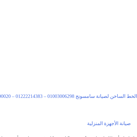
الخط الساخن لصيانة سامسونج 01003006298 – 01222214383 – 01141500020 – 0233175202
صيانة الأجهزة المنزلية