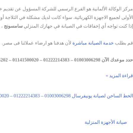
مركز الوكالة الألمانية هو الفرع الرسمي للشركة المسؤول عن تقديم 
الأولى لجميع الاجهزة الكهربائية. سواء كانت لديك مشكلة في الثلاجة أو شاشة LED أو الغسالة أو أي جهاز آخر من الاجهزة المنزلية، فإن مركز الصيانة جاهز د
إذا كنت تواجه أي إخفاقات في الصيانة في جهازك المنزلي
سامسونج
، 
قم بطلب
خدمة الصيانة مباشرة
لأن هدفنا هو ارضاء عملائنا فى مصر.
حدد موعدك الآن
01003006298 – 01222214383 – 01141500020 – 0233175202
قراءة المزيد »
الخط الساخن لصيانة يونيفرسال 01003006298 – 01222214383 – 01141500020 – 0233175202
صيانة الأجهزة المنزلية