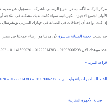
مركز الوكالة الألمانية هو الفرع الرسمي للشركة المسؤول عن تقديم 
الأولى لجميع الاجهزة الكهربائية. سواء كانت لديك مشكلة في الثلاجة أو شاشة LED أو الغسالة أو أي جهاز آخر من الاجهزة المنزلية، فإن مركز الصيانة جاهز د
إذا كنت تواجه أي إخفاقات في الصيانة في جهازك المنزلي
يونيفرسال
،
قم بطلب
خدمة الصيانة مباشرة
لأن هدفنا هو ارضاء عملائنا فى مصر.
حدد موعدك الآن
01003006298 – 01222214383 – 01141500020 – 0233175202
قراءة المزيد »
الخط الساخن لصيانة وايت بوينت 01003006298 – 01222214383 – 01141500020 – 0233175202
صيانة الأجهزة المنزلية