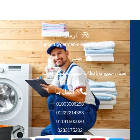
ارسل لنا
Support@german-sianuh.com
مصر
نغطي جميع محافظات جمهورية مصر العربية
اتصل بنا
01003006298
01222214383
01141500020
0233175202