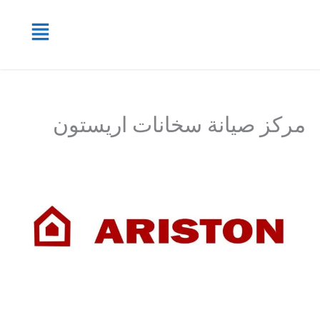
خطي
القائمة
لى
لمحتوى
مركز صيانة سخانات اريستون