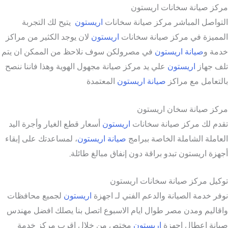
مركز صيانة سخانات اريستون
التواصل المباشر مركز صيانة سخانات
اريستون
يتيح لك التجربة
المميزة في مركز صيانة سخانات
اريستون
لان يوجد الكثير من مراكز
خدمة و
صيانة اريستون
في مصرولكن سوف نلاحظ من الممكن ان يتم
تلف جهاز
اريستون
علي يد مركز صيانة مجهول الهوية وهذا فاننا ننصح
بالتعامل مع مراكز
صيانة اريستون
المعتمدة
مركز صيانة سخان اريستون
تقدم لك مركز صيانة سخانات
اريستون
أسعار قطع الغيار وأجرة اليد
العاملة الشاملة الخاصة ببرامج
صيانة اريستون
، لمساعدتك على إبقاء
أجهزة اريستون تبدو براقة دون إنفاق مبالغ طائلة.
توكيل مركز صيانة سخانات اريستون
نوفر خدمة الصيانة والدعم الفني لـ اجهزة
اريستون
لجميع محافظات
واقاليم ومدن مصر طوال ايام الاسبوع اتصل بنا يصلك افضل مهندس
صيانة اعطال اجهزة
اريستون
مختص من خلال اقرب مركز خدمة