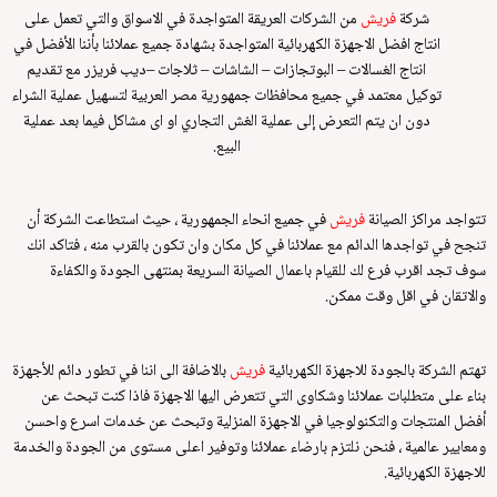
شركة
فريش
من الشركات العريقة المتواجدة في الاسواق والتي تعمل على
انتاج افضل الاجهزة الكهربائية المتواجدة بشهادة جميع عملائنا بأننا الأفضل في
انتاج الغسالات – البوتجازات – الشاشات – ثلاجات –
ديب فريزر مع تقديم
توكيل معتمد في جميع محافظات جمهورية مصر العربية لتسهيل عملية الشراء
دون ان يتم التعرض إلى عملية الغش التجاري او اى مشاكل فيما بعد عملية
البيع.
تتواجد مراكز الصيانة
فريش
في جميع انحاء الجمهورية ، حيث استطاعت الشركة أن
تنجح في تواجدها الدائم مع عملائنا في كل مكان وان تكون بالقرب منه ، فتاكد انك
سوف تجد اقرب فرع لك للقيام باعمال الصيانة السريعة بمنتهى الجودة والكفاءة
والاتقان في اقل وقت ممكن.
تهتم الشركة بالجودة للاجهزة الكهربائية
فريش
بالاضافة الى اننا في تطور دائم للأجهزة
بناء على متطلبات عملائنا وشكاوى التي تتعرض اليها الاجهزة فاذا كنت تبحث عن
أفضل المنتجات والتكنولوجيا في الاجهزة المنزلية وتبحث عن خدمات اسرع واحسن
ومعايير عالمية ، فنحن نلتزم بارضاء عملائنا وتوفير اعلى مستوى من الجودة والخدمة
للاجهزة الكهربائية.