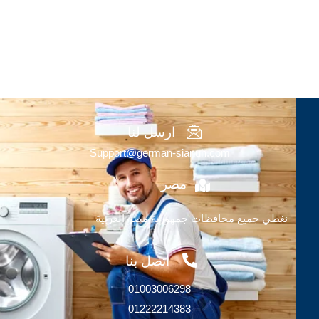
ارسل لنا
Support@german-sianuh.com
مصر
نغطي جميع محافظات جمهورية مصر العربية
اتصل بنا
01003006298
01222214383