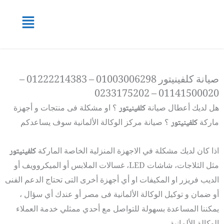
خطي
القائمة
لى
لمحتوى
صيانة كلفينيتور 01003006298 – 01222214383 –
01141500020 – 0233175202
هل لديك أعطال صيانة
كلفينيتور
؟ او مشكلة فى منتجات و أجهزة
ماركة
كلفينيتور
؟ صيانة مركز الوكالة الألمانية سوف يساعدكم
اذا كان لديك مشكلة في الاجهزة المنزلية الخاصة الماركة
كلفينيتور
مثل الثلاجات، شاشات LED، غسالات الملابس أو الميكروويف أو
الديب فريزر او المكيفات او أي أجهزة أخرى التى تحتاج الدعم الفنى
أو ضمان و توكيل الوكالة الألمانية فى مصر أو عندك أي سؤال ،
يمكننا المساعدة بسهولة للتواصل مع أحدي ممثلي خدمة العملاء