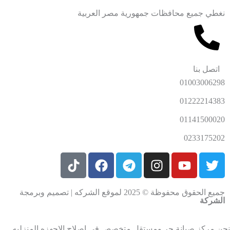
نغطي جميع محافظات جمهورية مصر العربية
اتصل بنا
01003006298
01222214383
01141500020
0233175202
جميع الحقوق محفوظة © 2025 لموقع الشركه | تصميم وبرمجة
الشركة
ن مركز صيانة حر ومستقل متخصص في إصلاح الاجهزه المنزليه .