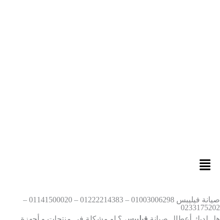
صيانة فيليبس 01003006298 – 01222214383 – 01141500020 –
02331752
 لديك أعطال صيانة
فيليبس
؟ او مشكلة فى منتجات و أجهزة