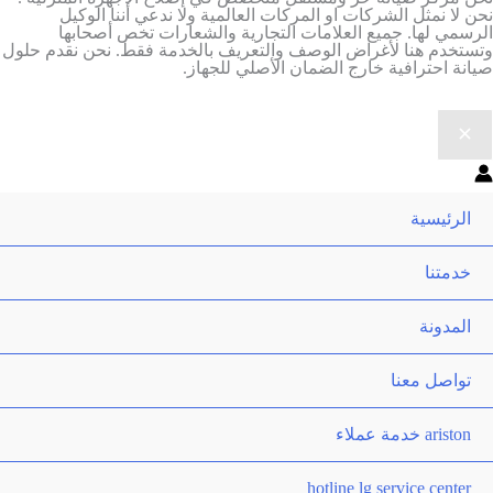
ن لا نمثل الشركات او المركات العالمية ولا ندعي أننا الوكيل
رسمي لها. جميع العلامات التجارية والشعارات تخص أصحابها
ستخدم هنا لأغراض الوصف والتعريف بالخدمة فقط. نحن نقدم حلول
انة احترافية خارج الضمان الأصلي للجهاز.
الرئيسية
خدمتنا
المدونة
تواصل معنا
ariston خدمة عملاء
hotline lg service center