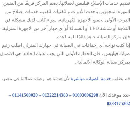
ديم خدمات الإصلاح
فيليبس
لعملائها. يضم المركز فريقًا من الفنيين
مهرة المجهزين بأحدث الأدوات والتقنيات لتقديم خدمات إصلاح من
درجة الأولى لجميع الاجهزة الكهربائية. سواء كانت لديك مشكلة في
الثلاجة أو شاشة LED أو الغسالة أو أي جهاز آخر من الاجهزة المنزلية،
ن مركز الصيانة جاهز دائمًا للمساعدة.
ا كنت تواجه أي إخفاقات في الصيانة في جهازك المنزلي اطلب رقم
انة
فيليبس
، فإن الخطوة الأولى التي يجب عليك اتخاذها هي الاتصال
ركز صيانة الوكالة الالمانية .
 بطلب
خدمة الصيانة مباشرة
لأن هدفنا هو ارضاء عملائنا فى مصر.
د موعدك الآن
01003006298 – 01222214383 – 01141500020 –
02331752