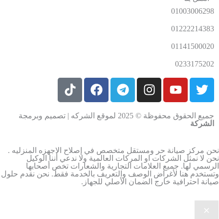
01003006298
01222214383
01141500020
0233175202
جميع الحقوق محفوظة © 2025 لموقع الشركه | تصميم وبرمجة
الشركة
ن مركز صيانة حر ومستقل متخصص في إصلاح الاجهزه المنزليه .
ن لا نمثل الشركات او المركات العالمية ولا ندعي أننا الوكيل
رسمي لها. جميع العلامات التجارية والشعارات تخص أصحابها
ستخدم هنا لأغراض الوصف والتعريف بالخدمة فقط. نحن نقدم حلول
انة احترافية خارج الضمان الأصلي للجهاز.