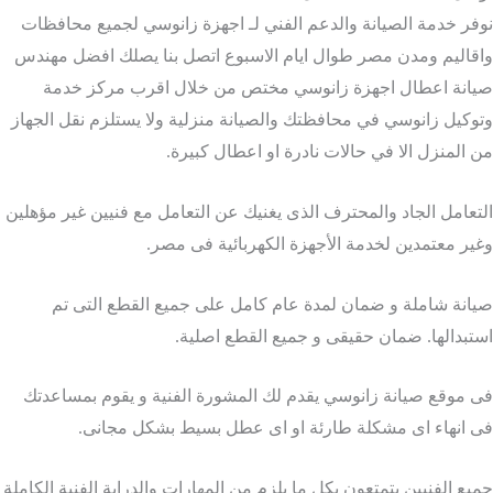
فر خدمة الصيانة والدعم الفني لـ اجهزة زانوسي لجميع محافظات
قاليم ومدن مصر طوال ايام الاسبوع اتصل بنا يصلك افضل مهندس
انة اعطال اجهزة زانوسي مختص من خلال اقرب مركز خدمة
وكيل زانوسي في محافظتك والصيانة منزلية ولا يستلزم نقل الجهاز
 المنزل الا في حالات نادرة او اعطال كبيرة.
تعامل الجاد والمحترف الذى يغنيك عن التعامل مع فنيين غير مؤهلين
ير معتمدين لخدمة الأجهزة الكهربائية فى مصر.
انة شاملة و ضمان لمدة عام كامل على جميع القطع التى تم
تبدالها. ضمان حقيقى و جميع القطع اصلية.
 موقع صيانة زانوسي يقدم لك المشورة الفنية و يقوم بمساعدتك
 انهاء اى مشكلة طارئة او اى عطل بسيط بشكل مجانى.
يع الفنيين يتمتعون بكل ما يلزم من المهارات والدراية الفنية الكاملة