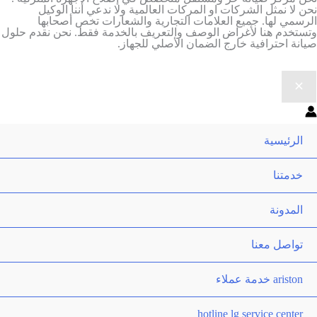
ن لا نمثل الشركات او المركات العالمية ولا ندعي أننا الوكيل
رسمي لها. جميع العلامات التجارية والشعارات تخص أصحابها
ستخدم هنا لأغراض الوصف والتعريف بالخدمة فقط. نحن نقدم حلول
انة احترافية خارج الضمان الأصلي للجهاز.
الرئيسية
خدمتنا
المدونة
تواصل معنا
ariston خدمة عملاء
hotline lg service center