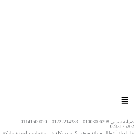
صيانة سوني 01003006298 – 01222214383 – 01141500020 –
02331752
 لديك أعطال صيانة
سوني
؟ او مشكلة فى منتجات و أجهزة ماركة