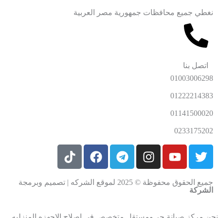
نغطي جميع محافظات جمهورية مصر العربية
اتصل بنا
01003006298
01222214383
01141500020
0233175202
جميع الحقوق محفوظة © 2025 لموقع الشركه | تصميم وبرمجة
الشركة
ن مركز صيانة حر ومستقل متخصص في إصلاح الاجهزه المنزليه .