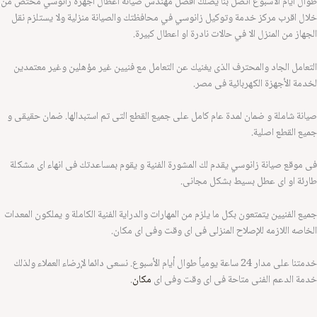
ال ايام الاسبوع اتصل بنا يصلك افضل مهندس صيانة اعطال اجهزة زانوسي مختص من
ال اقرب مركز خدمة وتوكيل زانوسي في محافظتك والصيانة منزلية ولا يستلزم نقل
جهاز من المنزل الا في حالات نادرة او اعطال كبيرة.
تعامل الجاد والمحترف الذى يغنيك عن التعامل مع فنيين غير مؤهلين وغير معتمدين
دمة الأجهزة الكهربائية فى مصر.
انة شاملة و ضمان لمدة عام كامل على جميع القطع التى تم استبدالها. ضمان حقيقى و
يع القطع اصلية.
 موقع صيانة زانوسي يقدم لك المشورة الفنية و يقوم بمساعدتك فى انهاء اى مشكلة
رئة او اى عطل بسيط بشكل مجانى.
يع الفنيين يتمتعون بكل ما يلزم من المهارات والدراية الفنية الكاملة و يملكون المعدات
خاصه اللازمه للإصلاح المنزلى فى اى وقت وفى اى مكان.
خدمتنا على مدار 24 ساعة يومياُ طوال أيام الأسبوع. نسعى دائما لإرضاء العملاء ولذلك
مة الدعم الفنى متاحة فى اى وقت وفى اى
مكان
.