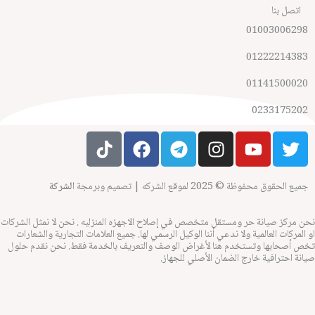
اتصل بنا
01003006298
01222214383
01141500020
0233175202
T
F
T
I
Y
T
i
a
e
n
o
w
k
c
l
s
u
i
t
e
e
t
t
t
جميع الحقوق محفوظة © 2025 لموقع الشركه | تصميم وبرمجة
الشركة
o
b
g
a
u
t
k
o
r
g
b
e
ن مركز صيانة حر ومستقل متخصص في إصلاح الاجهزه المنزليه . نحن لا نمثل الشركات
 المركات العالمية ولا ندعي أننا الوكيل الرسمي لها. جميع العلامات التجارية والشعارات
o
a
r
e
r
ص أصحابها وتستخدم هنا لأغراض الوصف والتعريف بالخدمة فقط. نحن نقدم حلول
k
m
a
انة احترافية خارج الضمان الأصلي للجهاز.
m