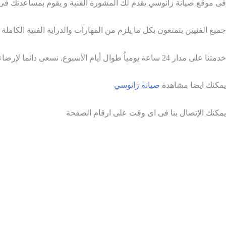
فى موقع صيانة زانوسي يقدم لك المشورة الفنية و يقوم بمساعدتك ف
جميع الفنيين يتمتعون بكل ما يلزم من المهارات والدراية الفنية الكام
خدمتنا على مدار 24 ساعة يومياُ طوال أيام الأسبوع. نسعى دائما لإرضاء العملاء ولذلك خدمة الدعم الفنى متاحة فى اى وقت وفى اى مكان.
يمكنك ايضا مشاهدة
صيانة زانوسي
يمكنك الإتصال بنا فى اى وقت على ارقام الصفحة