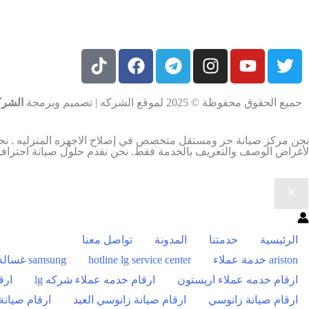
جميع الحقوق محفوظة © 2025 لموقع الشركه | تصميم وبرمجة
الشرك
نحن مركز صيانة حر ومستقل متخصص في إصلاح الاجهزه المنزليه . نحن لا
لأغراض الوصف والتعريف بالخدمة فقط. نحن نقدم حلول صيانة احترافية
الرئيسية
خدمتنا
المدونة
تواصل معنا
ariston خدمة عملاء
hotline lg service center
samsung غسالة
ارقام خدمه عملاء اريستون
ارقام خدمه عملاء شركه lg
ارق
ارقام صيانة زانوسي
ارقام صيانة زانوسي العبد
ارقام صيانة