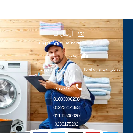
ارسل لنا
Support@german-sianuh.com
مصر
نغطي جميع محافظات جمهورية مصر العربية
اتصل بنا
01003006298
01222214383
01141500020
0233175202