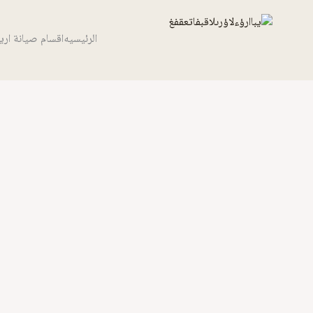
خطي
لى
الرئيسيه
اقسام صيانة ار
لمحتوى