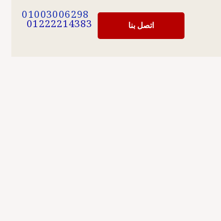
01003006298
01222214383
اتصل بنا