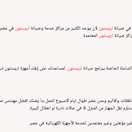
 في صيانة
اريستون
لان يوجد الكثير من مراكز خدمة و
صيانة
اريستون
في مصرول
راكز
صيانة
اريستون
المعتمدة
الشاملة الخاصة ببرامج
صيانة
اريستون
،
لمساعدتك على إبقاء أجهزة اريستون تبدو
فظات واقاليم ومدن مصر طوال ايام الاسبوع اتصل بنا يصلك افضل مهندس صي
م نقل الجهاز من المنزل الا في حالات نادرة او اعطال كبيرة.
غير مؤهلين وغير معتمدين لخدمة الأجهزة الكهربائية في مصر.