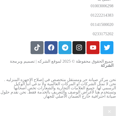
01003006298
01222214383
01141500020
0233175202
جميع الحقوق محفوظة © 2025 لموقع الشركه | تصميم وبرمجة
الشركة
ن مركز صيانة حر ومستقل متخصص في إصلاح الاجهزه المنزليه .
ن لا نمثل الشركات او المركات العالمية ولا ندعي أننا الوكيل
رسمي لها. جميع العلامات التجارية والشعارات تخص أصحابها
ستخدم هنا لأغراض الوصف والتعريف بالخدمة فقط. نحن نقدم حلول
انة احترافية خارج الضمان الأصلي للجهاز.