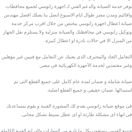
فر خدمة الصيانة والدعم الفني لـ اجهزة زانوسي لجميع محافظات
قاليم ومدن مصر طوال ايام الاسبوع اتصل بنا يصلك افضل مهندس
انة اعطال اجهزة زانوسي مختص من خلال اقرب مركز خدمة
وكيل زانوسي في محافظتك والصيانة منزلية ولا يستلزم نقل الجهاز
 المنزل الا في حالات نادرة او اعطال كبيرة.
تعامل الجاد والمحترف الذى يغنيك عن التعامل مع فنيين غير مؤهلين
ير معتمدين لخدمة الأجهزة الكهربائية فى مصر.
انة شاملة و ضمان لمدة عام كامل على جميع القطع التى تم
تبدالها. ضمان حقيقى و جميع القطع اصلية.
 موقع صيانة زانوسي يقدم لك المشورة الفنية و يقوم بمساعدتك
 انهاء اى مشكلة طارئة او اى عطل بسيط بشكل مجانى.
يع الفنيين يتمتعون بكل ما يلزم من المهارات والدراية الفنية الكاملة